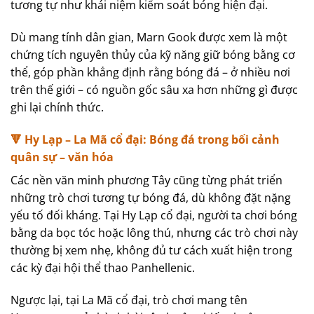
tương tự như khái niệm kiểm soát bóng hiện đại.
Dù mang tính dân gian, Marn Gook được xem là một
chứng tích nguyên thủy của kỹ năng giữ bóng bằng cơ
thể, góp phần khẳng định rằng bóng đá – ở nhiều nơi
trên thế giới – có nguồn gốc sâu xa hơn những gì được
ghi lại chính thức.
🔻
Hy Lạp – La Mã cổ đại: Bóng đá trong bối cảnh
quân sự – văn hóa
Các nền văn minh phương Tây cũng từng phát triển
những trò chơi tương tự bóng đá, dù không đặt nặng
yếu tố đối kháng. Tại Hy Lạp cổ đại, người ta chơi bóng
bằng da bọc tóc hoặc lông thú, nhưng các trò chơi này
thường bị xem nhẹ, không đủ tư cách xuất hiện trong
các kỳ đại hội thể thao Panhellenic.
Ngược lại, tại La Mã cổ đại, trò chơi mang tên