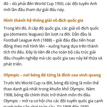
đó – dù phải đến World Cup 1950, các đội tuyển Anh
mới lần đầu tham dự giải đấu này.
Hình thành hệ thống giải vô địch quốc gia
Trong khi đó, ở cấp độ quốc gia, các giải vô địch quốc
gia (domestic leagues) lần lượt ra đời. Dẫn đầu là
Football League Anh (1888) – giải đấu đầu tiên hoạt
động theo mô hình lên – xuống hạng dựa trên thành
tích thi đấu. Đây là tiền đề cho toàn bộ cấu trúc giải
đấu chuyên nghiệp mà các quốc gia sau này kế thừa và
phát triển.
Olympic – nơi bóng đá từng là đỉnh cao vinh quang
Trước khi World Cup ra đời, bóng đá từng là môn thể
thao danh giá nhất trong khuôn khổ Olympic. Năm
1908, bóng đá chính thức trở thành môn thi đấu
Olympic – mở ra cơ hội cho các đội tuyển quốc gia cạnh
tranh trên sân chơi toàn cầu. Từ 1908 đến 1930,