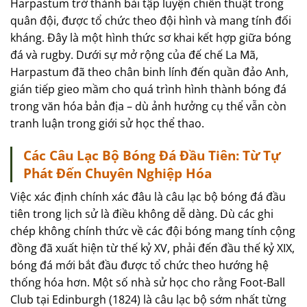
Harpastum trở thành bài tập luyện chiến thuật trong
quân đội, được tổ chức theo đội hình và mang tính đối
kháng. Đây là một hình thức sơ khai kết hợp giữa bóng
đá và rugby. Dưới sự mở rộng của đế chế La Mã,
Harpastum đã theo chân binh lính đến quần đảo Anh,
gián tiếp gieo mầm cho quá trình hình thành bóng đá
trong văn hóa bản địa – dù ảnh hưởng cụ thể vẫn còn
tranh luận trong giới sử học thể thao.
Các Câu Lạc Bộ Bóng Đá Đầu Tiên: Từ Tự
Phát Đến Chuyên Nghiệp Hóa
Việc xác định chính xác đâu là câu lạc bộ bóng đá đầu
tiên trong lịch sử là điều không dễ dàng. Dù các ghi
chép không chính thức về các đội bóng mang tính cộng
đồng đã xuất hiện từ thế kỷ XV, phải đến đầu thế kỷ XIX,
bóng đá mới bắt đầu được tổ chức theo hướng hệ
thống hóa hơn. Một số nhà sử học cho rằng Foot-Ball
Club tại Edinburgh (1824) là câu lạc bộ sớm nhất từng