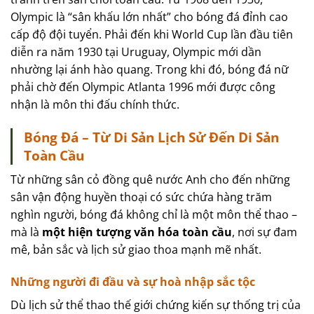
Olympic là “sân khấu lớn nhất” cho bóng đá đỉnh cao
cấp độ đội tuyển. Phải đến khi World Cup lần đầu tiên
diễn ra năm 1930 tại Uruguay, Olympic mới dần
nhường lại ánh hào quang. Trong khi đó, bóng đá nữ
phải chờ đến Olympic Atlanta 1996 mới được công
nhận là môn thi đấu chính thức.
Bóng Đá – Từ Di Sản Lịch Sử Đến Di Sản
Toàn Cầu
Từ những sân cỏ đồng quê nước Anh cho đến những
sân vận động huyền thoại có sức chứa hàng trăm
nghìn người, bóng đá không chỉ là một môn thể thao –
mà là
một hiện tượng văn hóa toàn cầu
, nơi sự đam
mê, bản sắc và lịch sử giao thoa mạnh mẽ nhất.
Những người đi đầu và sự hoà nhập sắc tộc
Dù lịch sử thể thao thế giới chứng kiến sự thống trị của