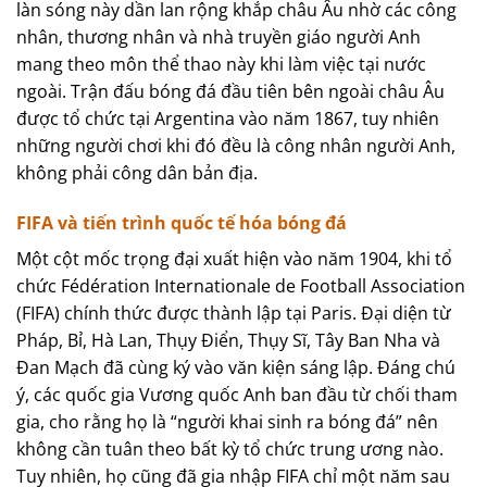
làn sóng này dần lan rộng khắp châu Âu nhờ các công
nhân, thương nhân và nhà truyền giáo người Anh
mang theo môn thể thao này khi làm việc tại nước
ngoài. Trận đấu bóng đá đầu tiên bên ngoài châu Âu
được tổ chức tại Argentina vào năm 1867, tuy nhiên
những người chơi khi đó đều là công nhân người Anh,
không phải công dân bản địa.
FIFA và tiến trình quốc tế hóa bóng đá
Một cột mốc trọng đại xuất hiện vào năm 1904, khi tổ
chức Fédération Internationale de Football Association
(FIFA) chính thức được thành lập tại Paris. Đại diện từ
Pháp, Bỉ, Hà Lan, Thụy Điển, Thụy Sĩ, Tây Ban Nha và
Đan Mạch đã cùng ký vào văn kiện sáng lập. Đáng chú
ý, các quốc gia Vương quốc Anh ban đầu từ chối tham
gia, cho rằng họ là “người khai sinh ra bóng đá” nên
không cần tuân theo bất kỳ tổ chức trung ương nào.
Tuy nhiên, họ cũng đã gia nhập FIFA chỉ một năm sau