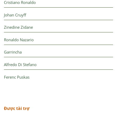
Cristiano Ronaldo
Johan Cruyff
Zinedine Zidane
Ronaldo Nazario
Garrincha
Alfredo Di Stefano
Ferenc Puskas
Được tài trợ