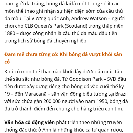
nam giới da trắng, bóng đá lại là một trong số ít các
môn thể thao ghi nhận sự hiện diện sớm của cầu thủ
da màu. Tại Vương quốc Anh, Andrew Watson – người
chơi cho CLB Queen’s Park (Scotland) trong thập niên
1880 – được công nhận là cầu thủ da màu đầu tiên
trong lịch sử bóng đá chuyên nghiệp.
Đam mê chưa từng có: Khi bóng đá vượt khỏi sân
cỏ
Khó có môn thể thao nào khơi dậy được cảm xúc tập
thể sâu sắc như bóng đá. Từ Goodison Park – SVĐ đầu
tiên được xây dựng riêng cho bóng đá vào cuối thế kỷ
19 – đến Maracanã – sân vận động biểu tượng tại Brazil
với sức chứa gần 200.000 người vào năm 1950, bóng đá
đã trở thành điểm đến chung cho hàng triệu con tim.
Văn hóa cổ động viên
phát triển theo những truyền
thống đặc thù: ở Anh là những khúc ca từ quán rượu,