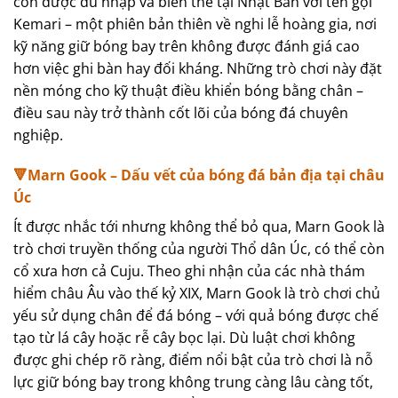
còn được du nhập và biến thể tại Nhật Bản với tên gọi
Kemari – một phiên bản thiên về nghi lễ hoàng gia, nơi
kỹ năng giữ bóng bay trên không được đánh giá cao
hơn việc ghi bàn hay đối kháng. Những trò chơi này đặt
nền móng cho kỹ thuật điều khiển bóng bằng chân –
điều sau này trở thành cốt lõi của bóng đá chuyên
nghiệp.
🔻
Marn Gook – Dấu vết của bóng đá bản địa tại châu
Úc
Ít được nhắc tới nhưng không thể bỏ qua, Marn Gook là
trò chơi truyền thống của người Thổ dân Úc, có thể còn
cổ xưa hơn cả Cuju. Theo ghi nhận của các nhà thám
hiểm châu Âu vào thế kỷ XIX, Marn Gook là trò chơi chủ
yếu sử dụng chân để đá bóng – với quả bóng được chế
tạo từ lá cây hoặc rễ cây bọc lại. Dù luật chơi không
được ghi chép rõ ràng, điểm nổi bật của trò chơi là nỗ
lực giữ bóng bay trong không trung càng lâu càng tốt,