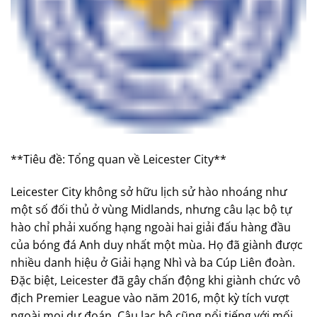
**Tiêu đề: Tổng quan về Leicester City**
Leicester City không sở hữu lịch sử hào nhoáng như
một số đối thủ ở vùng Midlands, nhưng câu lạc bộ tự
hào chỉ phải xuống hạng ngoài hai giải đấu hàng đầu
của bóng đá Anh duy nhất một mùa. Họ đã giành được
nhiều danh hiệu ở Giải hạng Nhì và ba Cúp Liên đoàn.
Đặc biệt, Leicester đã gây chấn động khi giành chức vô
địch Premier League vào năm 2016, một kỳ tích vượt
ngoài mọi dự đoán. Câu lạc bộ cũng nổi tiếng với mối