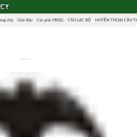
ang chủ
Giải đấu
Các giải VĐQG
CÂU LẠC BỘ
HUYỀN THOẠI CẦU T