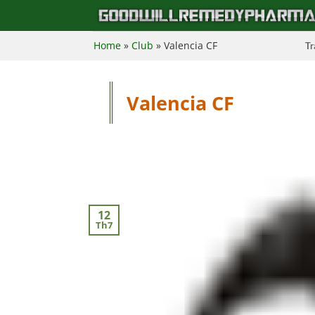
Bỏ
qua
nội
Home
»
Club
»
Valencia CF
Tr
dung
Valencia CF
12
Th7