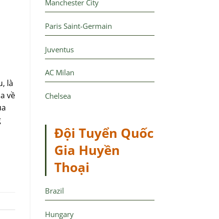
Manchester City
Paris Saint-Germain
Juventus
AC Milan
, là
a về
Chelsea
ủa
g
Đội Tuyển Quốc
Gia Huyền
Thoại
Brazil
Hungary